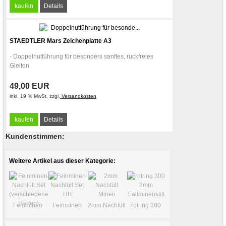
kaufen
Details
STAEDTLER Mars Zeichenplatte A3
- Doppelnutführung für besonders sanftes, ruckfreies
Gleiten
49,00 EUR
inkl. 19 % MwSt. zzgl.
Versandkosten
kaufen
Details
Kundenstimmen:
Weitere Artikel aus dieser Kategorie:
Feinminen
Feinminen
2mm Nachfüll
rotring 300
Nachfüll Set
Nachfüll Set
Minen
2mm
(verschiedene
HB
Fallminenstift